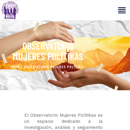
INICIO
OBSERVATORIO
ACERCA DE
MUJERES POLÍTIKAS
PROGRAMAS Y PROYECTOS
HOME
OBSERVATORIO MUJERES POLÍTIKAS
NOTICIAS E INFORMACIÓN
DONACIONES Y
COLABORACIONES
OBSERVATORIO MUJERES
POLITIKAS
CONTACTO
El Observatorio Mujeres Polítikas es
un espacio dedicado a la
investigación, análisis y seguimiento