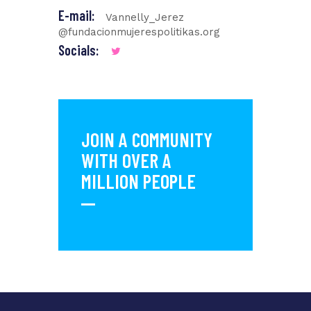
E-mail:
Vannelly_Jerez
@fundacionmujerespolitikas.org
Socials:
JOIN A COMMUNITY
WITH OVER
A
MILLION PEOPLE